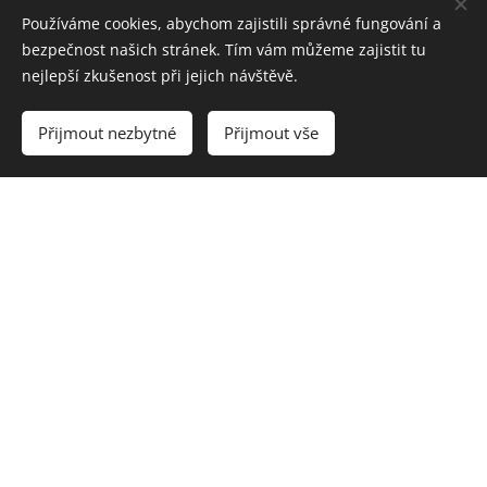
Používáme cookies, abychom zajistili správné fungování a
bezpečnost našich stránek. Tím vám můžeme zajistit tu
nejlepší zkušenost při jejich návštěvě.
Vstupte do našeho e-
Přijmout nezbytné
Přijmout vše
shopu
e-shop