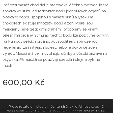
Reflexní masáž chodidel je starověká léčebná metoda, která
spočívá ve stimulaci reflexních bodů jednotlivých orgánů na
ploskách nohou spojenou s masáží prstů a lýtek. Na
chodidlech existuje množství bodů a zón, které jsou
meridiány (energetickými drahami) propojeny se všemi
tělesnými orgány. Stimulací těchto bodů lze pozitivně ovlivnit
funkci souvisejících orgánů, povzbudit jejich přirozenou
regeneraci, zmírnit jejich bolest, nebo je dokonce zcela
vyléčit. Masáž má velmi uvolňující účinky a působí příznivě na
psychiku. Při masáži se používají speciální oleje a bylinné
masti.
600,00
Kč
Provozovatelem studia i těchto stránek je Allness s.r.o., IČ:
06386458, se sídlem Manž. Curieových 657/2, 674 01 Třebíč,