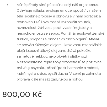
Vůně přírody silně působí na celý náš organismus.
Ovlivňuje náladu, evokuje emoce, spouští v našem
těla léčebné procesy a obnovuje v něm pořádek a
rovnováhu. Růžová masáž rozpouští smutek,
rozmrzelost, žárlivost, pocit vlastní nejistoty a
nespokojenosti se sebou. Pomáhá regulovat ženské
funkce, podporuje činnost vnitřních orgánů. Masáž
se provádí růžovým olejem - královnou esenciálních
olejů. Luxusní tělový olej zanechává pokožku
sametově hebkou, jako okvětní plátky růží.
Nezaměnitelné teplé tóny rozkvetlé růže pozitivně
ovlivňují psychiku, přináší pocit harmonie a radosti,
klidní mysl a srdce, bystří ducha. V ceně je zahrnuta
příprava, dále masáž zad, rukou a nohou.
800,00
Kč